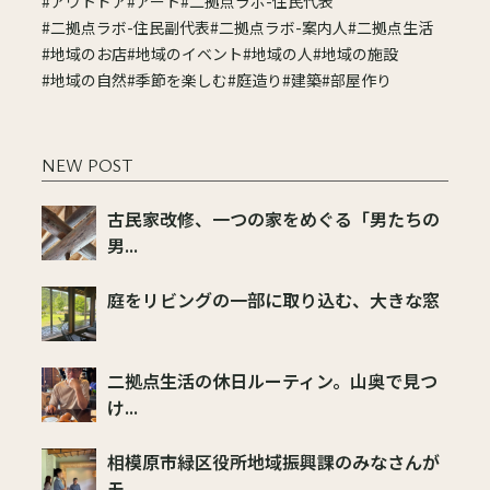
#アウトドア
#アート
#二拠点ラボ-住民代表
#二拠点ラボ-住民副代表
#二拠点ラボ-案内人
#二拠点生活
#地域のお店
#地域のイベント
#地域の人
#地域の施設
#地域の自然
#季節を楽しむ
#庭造り
#建築
#部屋作り
NEW POST
古民家改修、一つの家をめぐる「男たちの
男...
庭をリビングの一部に取り込む、大きな窓
二拠点生活の休日ルーティン。山奥で見つ
け...
相模原市緑区役所地域振興課のみなさんが
モ...