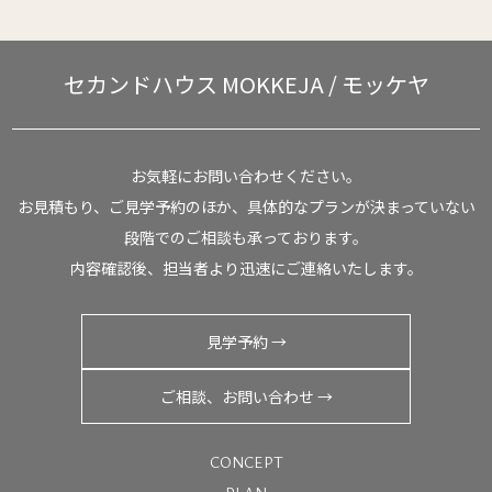
報の管理を行います｡
■ 個人情報の第三者提供について
本人の同意がある場合又は法令に基づく場合を除き、取
セカンドハウス
MOKKEJA / モッケヤ
得した個人情報を第三者に提供することはありません。
■ 個人情報の取扱いの委託について
当社では、業務を遂行するため、当社規程の個人情報マ
お気軽にお問い合わせください。
ネジメントシステムの基準を満たした事業者に、お預か
お見積もり、ご見学予約のほか、具体的なプランが決まっていない
りした個人情報の一部または全部を提供する場合があり
ます。
段階でのご相談も承っております。
■ 開示対象個人情報の開示等および問い合わせ窓口につ
内容確認後、担当者より迅速にご連絡いたします。
いて
ご本人からの求めにより、当社が保有する開示対象個人
情報の利用目的の通知・開示・内容の訂正・追加または
見学予約 →
削除・利用の停止・消去（「開示等」といいます。）に
応じます。
ご相談、お問い合わせ →
開示等に応ずる窓口は、以下の「お問合せ先」をご覧く
ださい。
CONCEPT
■ クッキーおよびWebビーコンの利用について