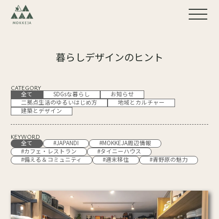
暮らしデザインのヒント
CATEGORY
全て
SDGsな暮らし
お知らせ
二拠点生活のゆるいはじめ方
地域とカルチャー
建築とデザイン
KEYWORD
全て
#JAPANDI
#MOKKEJA周辺情報
#カフェ・レストラン
#タイニーハウス
#備える＆コミュニティ
#週末移住
#青野原の魅力