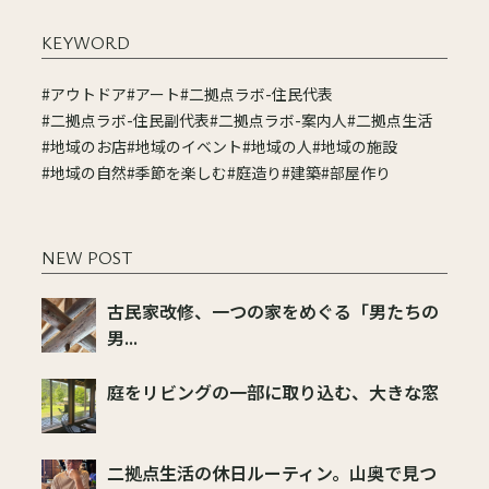
KEYWORD
#アウトドア
#アート
#二拠点ラボ-住民代表
#二拠点ラボ-住民副代表
#二拠点ラボ-案内人
#二拠点生活
#地域のお店
#地域のイベント
#地域の人
#地域の施設
#地域の自然
#季節を楽しむ
#庭造り
#建築
#部屋作り
NEW POST
古民家改修、一つの家をめぐる「男たちの
男...
庭をリビングの一部に取り込む、大きな窓
二拠点生活の休日ルーティン。山奥で見つ