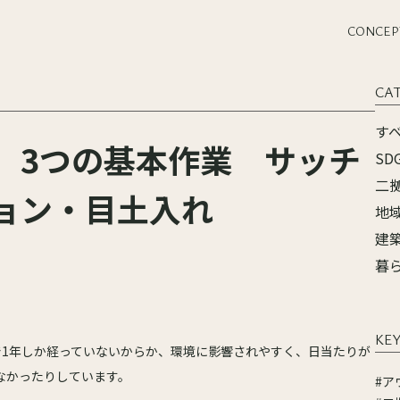
CONCEP
CA
す
、3つの基本作業 サッチ
SD
二
ョン・目土入れ
地
建
暮
KE
で1年しか経っていないからか、環境に影響されやすく、日当たりが
なかったりしています。
#ア