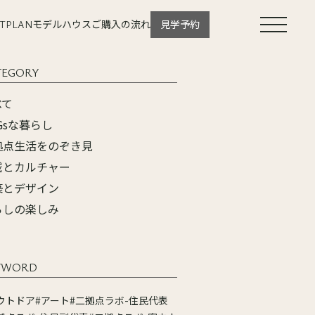
T
PLAN
モデルハウス
ご購入の流れ
見学予約
TEGORY
べて
Gsな暮らし
拠点生活をのぞき見
域とカルチャー
築とデザイン
らしの楽しみ
YWORD
ウトドア
#アート
#二拠点ラボ-住民代表