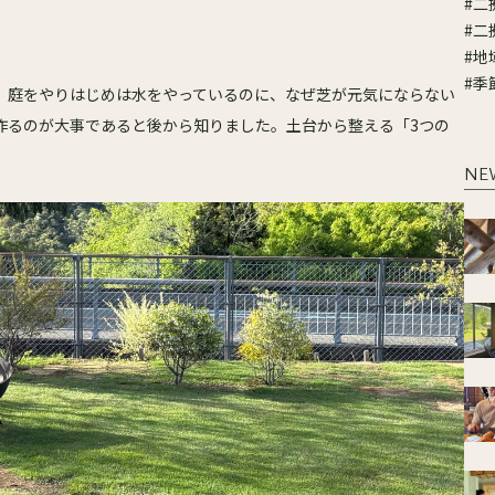
#二
#二
#地
#季
。庭をやりはじめは水をやっているのに、なぜ芝が元気にならない
作るのが大事であると後から知りました。土台から整える「3つの
。
NE