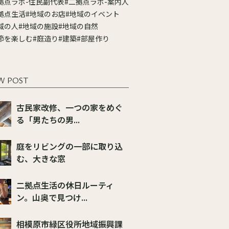
拠点ラボ-住民副代表
#二拠点ラボ-案内人
拠点生活
#地域のお店
#地域のイベント
域の人
#地域の施設
#地域の自然
節を楽しむ
#庭造り
#建築
#部屋作り
W POST
古民家改修、一つの家をめぐ
る「男たちの男...
庭をリビングの一部に取り込
む、大きな窓
二拠点生活の休日ルーティ
ン。山奥で見つけ...
相模原市緑区役所地域振興課