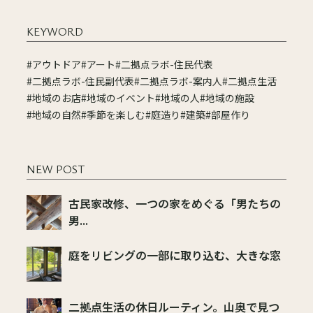
KEYWORD
#アウトドア
#アート
#二拠点ラボ-住民代表
#二拠点ラボ-住民副代表
#二拠点ラボ-案内人
#二拠点生活
#地域のお店
#地域のイベント
#地域の人
#地域の施設
#地域の自然
#季節を楽しむ
#庭造り
#建築
#部屋作り
NEW POST
古民家改修、一つの家をめぐる「男たちの
男...
庭をリビングの一部に取り込む、大きな窓
二拠点生活の休日ルーティン。山奥で見つ