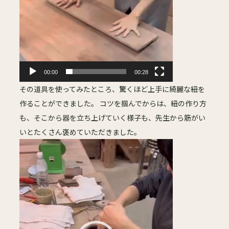
00:00
00:28
その道具を使ってみたところ、驚くほど上手に綺麗な紐を
作ることができました。 コツを掴んでからは、紐の作り方
も、そこから器を立ち上げていく様子も、先生から筋がい
いとたくさん褒めていただきました。
動
画
プ
レ
ー
ヤ