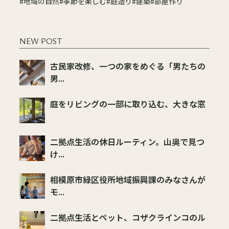
#地域の自然
#季節を楽しむ
#庭造り
#建築
#部屋作り
NEW POST
古民家改修、一つの家をめぐる「男たちの
男...
庭をリビングの一部に取り込む、大きな窓
二拠点生活の休日ルーティン。山奥で見つ
け...
相模原市緑区役所地域振興課のみなさんが
モ...
二拠点生活とペット、コザクラインコのル