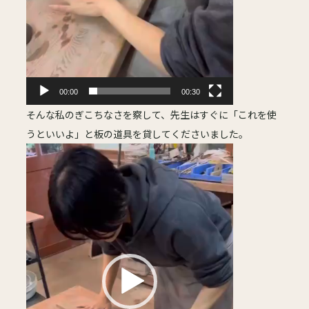
00:00
00:30
そんな私のぎこちなさを察して、先生はすぐに「これを使
うといいよ」と板の道具を貸してくださいました。
動
画
プ
レ
ー
ヤ
ー