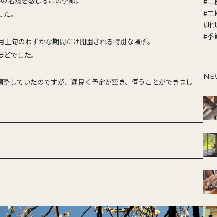
冬の名残を感じるこの季節。
#二
#二
した。
#地
#季
3月上旬のわずかな期間だけ開園される特別な場所。
間ほどでした。
NE
調整していたのですが、運良く予定が空き、伺うことができまし