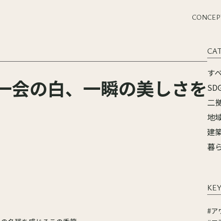
CONCEP
CA
す
一会の白、一瞬の美しさを
SD
二
地
建
暮
KE
#ア