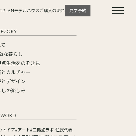
T
PLAN
モデルハウス
ご購入の流れ
見学予約
TEGORY
べて
Gsな暮らし
拠点生活をのぞき見
域とカルチャー
築とデザイン
らしの楽しみ
YWORD
ウトドア
#アート
#二拠点ラボ-住民代表