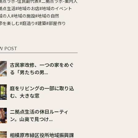
拠点ラボ-住民副代表
#二拠点ラボ-案内人
拠点生活
#地域のお店
#地域のイベント
域の人
#地域の施設
#地域の自然
節を楽しむ
#庭造り
#建築
#部屋作り
W POST
古民家改修、一つの家をめぐ
る「男たちの男...
庭をリビングの一部に取り込
む、大きな窓
二拠点生活の休日ルーティ
ン。山奥で見つけ...
相模原市緑区役所地域振興課