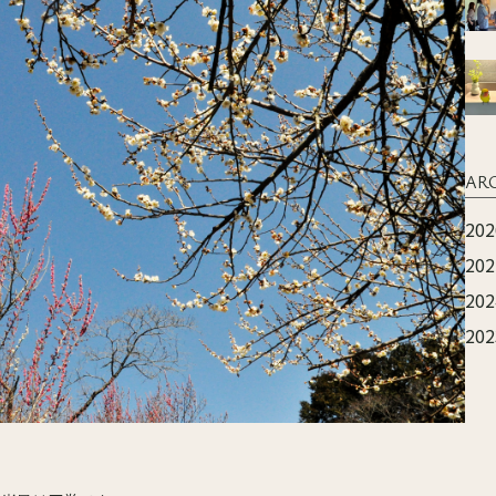
AR
202
202
202
202