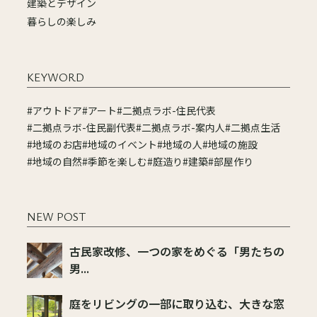
建築とデザイン
暮らしの楽しみ
KEYWORD
#アウトドア
#アート
#二拠点ラボ-住民代表
#二拠点ラボ-住民副代表
#二拠点ラボ-案内人
#二拠点生活
#地域のお店
#地域のイベント
#地域の人
#地域の施設
#地域の自然
#季節を楽しむ
#庭造り
#建築
#部屋作り
NEW POST
古民家改修、一つの家をめぐる「男たちの
男...
庭をリビングの一部に取り込む、大きな窓