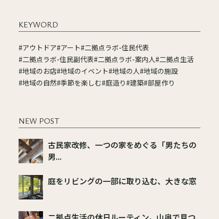
KEYWORD
#アウトドア
#アート
#二拠点ラボ-住民代表
#二拠点ラボ-住民副代表
#二拠点ラボ-案内人
#二拠点生活
#地域のお店
#地域のイベント
#地域の人
#地域の施設
#地域の自然
#季節を楽しむ
#庭造り
#建築
#部屋作り
NEW POST
古民家改修、一つの家をめぐる「男たちの
男...
庭をリビングの一部に取り込む、大きな窓
二拠点生活の休日ルーティン。山奥で見つ